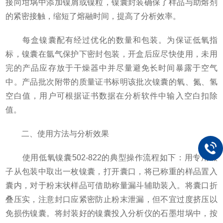
接向坩埚中添加镍屑或镍粒，镍囊封装确保了样品与助熔剂
的紧密接触，缩短了熔融时间，提高了分析效率。
每盒镍囊配有经过优化的数量和包装。为保证低氧指
标，镍囊在氩气保护下密封包装，开盒后应尽快使用，未用
完的产品应存放于干燥器中并尽量避免长时间暴露于空气
中。产品批次附带的质量证书标明该批次镍囊的氧、氮、氢
空白值，用户可根据证书数据在分析软件中输入空白扣除
值。
二、使用方法与分析效果
使用低氧镍囊502-822的典型操作流程如下：用专用镊
子从包装中取出一枚镍囊，打开囊口，将已称重的样品置入
囊内，对于粉末状样品可借助称量漏斗辅助装入。将囊口折
叠压实，注意封口应紧密防止粉末泄漏，但不宜过度挤压以
免损伤镍囊。将封装好的镍囊投入分析仪的石墨坩埚中，按