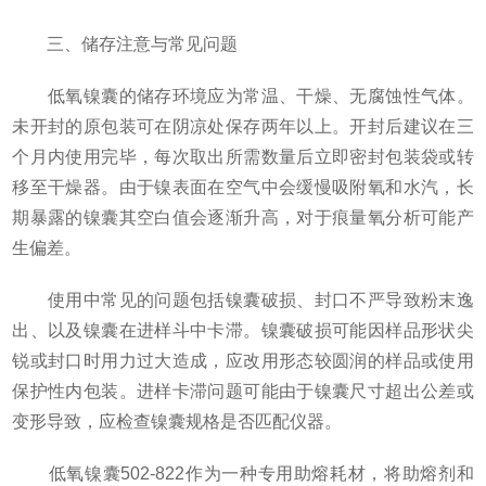
三、储存注意与常见问题
低氧镍囊的储存环境应为常温、干燥、无腐蚀性气体。
未开封的原包装可在阴凉处保存两年以上。开封后建议在三
个月内使用完毕，每次取出所需数量后立即密封包装袋或转
移至干燥器。由于镍表面在空气中会缓慢吸附氧和水汽，长
期暴露的镍囊其空白值会逐渐升高，对于痕量氧分析可能产
生偏差。
使用中常见的问题包括镍囊破损、封口不严导致粉末逸
出、以及镍囊在进样斗中卡滞。镍囊破损可能因样品形状尖
锐或封口时用力过大造成，应改用形态较圆润的样品或使用
保护性内包装。进样卡滞问题可能由于镍囊尺寸超出公差或
变形导致，应检查镍囊规格是否匹配仪器。
低氧镍囊502-822作为一种专用助熔耗材，将助熔剂和