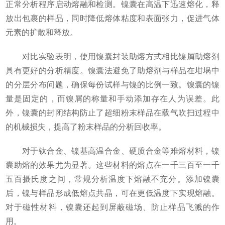
正常分析程序启动熔融和检测。镍囊在高温下迅速熔化，释
放出包裹的样品，同时降低熔体粘度和表面张力，促进气体
元素的扩散和释放。
对比实验表明，使用镍囊封装助熔方式相比镍屑助熔剂
具有更好的分析精度。镍囊法避免了助熔剂与样品在坩埚中
的分层分布问题，确保每份试样与镍的比例一致。镍囊的镍
量是固定的，而镍屑的称量和手动添加存在人为误差。此
外，镍囊的封闭结构防止了超细粉末样品在载气吹扫过程中
的机械损失，提高了粉末样品的分析回收率。
对于钛合金、镍基高温合金、硬质合金等难熔材料，镍
囊助熔的效果尤为显著。这些材料的熔点在一千三百至一千
五百摄氏度之间，常规分析温度下熔融不充分。添加镍囊
后，镍与样品形成低熔点共晶，可在更低温度下实现熔融。
对于磁性材料，镍囊还起到屏蔽磁场、防止样品飞溅的作
用。