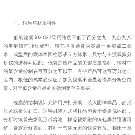
一、结构与材质特性
低氧镍囊502-822采用纯度不低于百分之九十九点九八
的电解镍箔冲压成型。镍箔厚度通常为零点一至零点二毫
米，成型后的囊体呈圆柱形或立方体形，尺寸与主流氧氮分
析仪的进样斗匹配。低氧是该产品的关键质量指标，镍材中
的氧含量控制在百万分之五以下，有些产品可达百万分之二
以内。极低的氧本底保证了加入镍囊不会显著提高分析空白
值，对于低含量样品的准确测定至关重要。
镍囊的结构设计允许用户打开囊口装入固体样品，然后
压紧或折边封口。这种封装方式将样品包裹于镍金属内部，
分析时镍首先熔化形成熔池，样品被熔融的镍包裹并迅速溶
解，暴露新鲜表面，有利于气体元素的快速释放。相比于直