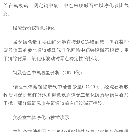
器在氧模式（测定钢中氧）中也串联碱石棉以净化参比气
路。
碳硫分析仪辅助净化​
虽然碳含量主要由红外池直接测CO₂峰面积，但在某些
型号仪器的参比通道或载气净化回路中仍装设碱石棉管，用
于消除背景二氧化碳波动对零点稳定性的影响。
钢及合金中氧氮氢分析（ONH仪）​
惰性气体熔融提取气中若含少量CO/CO₂，经碱石棉吸
收后可保护氧红外池并避免氮通道受二氧化碳热导信号叠加
干扰；部分氧氮氢仪在氮通道前专门设碱石棉段。
实验室气体净化与教学演示​
在制备或纯化不含二氧化碳的惰性气氛（如氮气保护焊