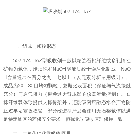
一、组成与颗粒形态
502-174-HAZ型吸收剂一般以精选石棉纤维或多孔惰性
矿物为载体，浸渍饱和NaOH溶液后经干燥活化制成，NaO
H含量通常在百分之九十七以上（以元素分析专用级计）。
成品为20～30目均匀颗粒，兼顾比表面积（保证与气流接触
充分）与通气阻力（避免过大背压影响仪器流量控制）。石
棉纤维载体除提供支撑骨架外，还能吸附熔融态水合产物防
止过早堵塞吸收管。部分改进型产品会使用无石棉载体以满
足特定地区的环保安全要求，但碱化学吸收原理保持一致。
二、二氧化碳化学吸收原理