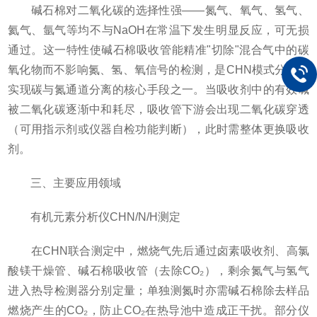
碱石棉对二氧化碳的选择性强——氮气、氧气、氢气、
氦气、氩气等均不与NaOH在常温下发生明显反应，可无损
通过。这一特性使碱石棉吸收管能精准"切除"混合气中的碳
氧化物而不影响氮、氢、氧信号的检测，是CHN模式分析中
实现碳与氮通道分离的核心手段之一。当吸收剂中的有效碱
被二氧化碳逐渐中和耗尽，吸收管下游会出现二氧化碳穿透
（可用指示剂或仪器自检功能判断），此时需整体更换吸收
剂。
三、主要应用领域
有机元素分析仪CHN/N/H测定​
在CHN联合测定中，燃烧气先后通过卤素吸收剂、高氯
酸镁干燥管、碱石棉吸收管（去除CO₂），剩余氮气与氢气
进入热导检测器分别定量；单独测氮时亦需碱石棉除去样品
燃烧产生的CO₂，防止CO₂在热导池中造成正干扰。部分仪