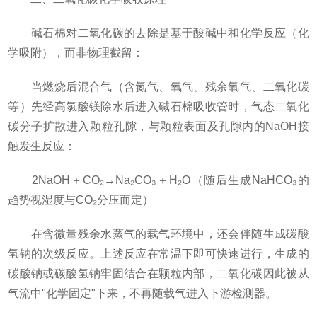
碱石棉对二氧化碳的去除是基于酸碱中和化学反应（化
学吸附），而非物理截留：
当燃烧后混合气（含氮气、氧气、残余氧气、二氧化碳
等）先经高氯酸镁除水后进入碱石棉吸收管时，气态二氧化
碳分子扩散进入颗粒孔隙，与颗粒表面及孔隙内的NaOH接
触发生反应：
2NaOH＋CO₂→Na₂CO₃＋H₂O（随后生成NaHCO₃的
趋势视湿度与CO₂分压而定）
在含微量残余水蒸气的载气环境中，还会伴随生成碳酸
氢钠的次级反应。上述反应在常温下即可快速进行，生成的
碳酸钠或碳酸氢钠牢固结合在颗粒内部，二氧化碳因此被从
气流中"化学固定"下来，不再随载气进入下游检测器。