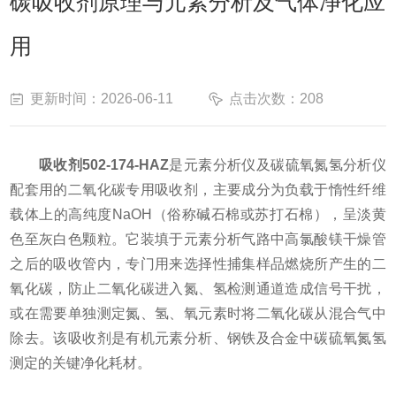
碳吸收剂原理与元素分析及气体净化应
用
更新时间：2026-06-11
点击次数：208
吸收剂502-174-HAZ
是元素分析仪及碳硫氧氮氢分析仪
配套用的二氧化碳专用吸收剂，主要成分为负载于惰性纤维
载体上的高纯度NaOH（俗称碱石棉或苏打石棉），呈淡黄
色至灰白色颗粒。它装填于元素分析气路中高氯酸镁干燥管
之后的吸收管内，专门用来选择性捕集样品燃烧所产生的二
氧化碳，防止二氧化碳进入氮、氢检测通道造成信号干扰，
或在需要单独测定氮、氢、氧元素时将二氧化碳从混合气中
除去。该吸收剂是有机元素分析、钢铁及合金中碳硫氧氮氢
测定的关键净化耗材。