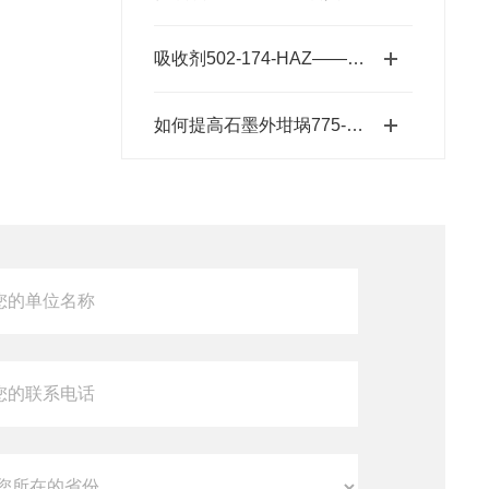
吸收剂502-174-HAZ——碱石棉二氧化碳吸收剂原理与元素分析及气体净化应用
如何提高石墨外坩埚775-433的使用寿命？