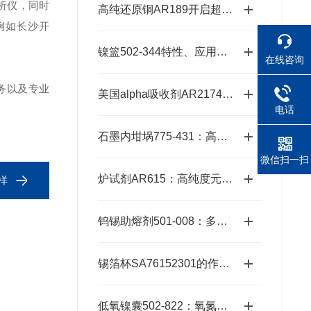
元素分析仪，同时
高纯还原铜AR189开启超纯金属新时代的“铜”话钥匙
例如长沙开
镍篮502-344特性、应用与潜力探秘
在线咨询
务以及专业
美国alpha吸收剂AR2174：适配多种元素的精准分析需求
电话
石墨内坩埚775-431：高温熔炼的坚实卫士
微信扫一扫
炉试剂AR615：高纯度元素分析耗材，赋能精准检测高效推进
样
钨锡助熔剂501-008：多元样品熔融的高效适配方案
锡箔杯SA76152301的作用与优势
低氧镍囊502-822：氧氮分析的高效助熔载体