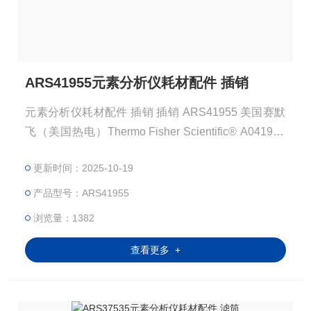
ARS41955元素分析仪耗材配件 插销
元素分析仪耗材配件 插销 插销 ARS41955 美国赛默
飞（美国热电）Thermo Fisher Scientific® A041955
注：使用OEM编号仅仅是为了方便查询，并不代表产
更新时间：2025-10-19
品来自OEM厂商；我们提供的所有产品都是高质量高
性价的，适用于所对应仪器。
产品型号：ARS41955
浏览量：1382
查看更多 +