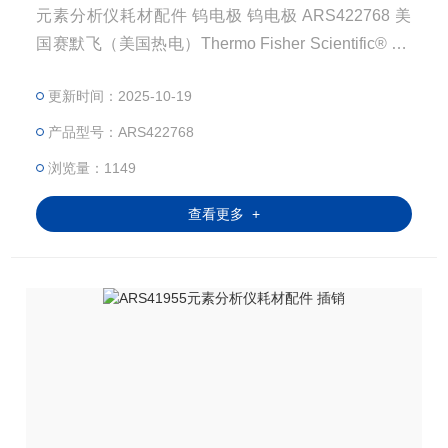
元素分析仪耗材配件 钨电极 钨电极 ARS422768 美
国赛默飞（美国热电）Thermo Fisher Scientific® S4
22768 注：使用OEM编号仅仅是为了方便查询，并不
更新时间：2025-10-19
代表产品来自OEM厂商；我们提供的所有产品都是高
质量高性价的，适用于所对应仪器。
产品型号：ARS422768
浏览量：1149
查看更多 +