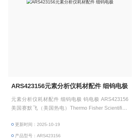
ARS423156元素分析仪耗材配件 细钨电极
元素分析仪耗材配件 细钨电极 钨电极 ARS423156
美国赛默飞（美国热电）Thermo Fisher Scientific®
S423156 注：使用OEM编号仅仅是为了方便查询，
更新时间：2025-10-19
并不代表产品来自OEM厂商；我们提供的所有产品都
是高质量高性价的，适用于所对应仪器。
产品型号：ARS423156