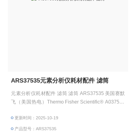
ARS37535元素分析仪耗材配件 滤筒
元素分析仪耗材配件 滤筒 滤筒 ARS37535 美国赛默
飞（美国热电）Thermo Fisher Scientific® A037535
注：使用OEM编号仅仅是为了方便查询，并不代表产
更新时间：2025-10-19
品来自OEM厂商；我们提供的所有产品都是高质量高
性价的，适用于所对应仪器。
产品型号：ARS37535