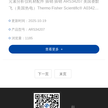
元素分析仪耗材配件 插销 插销 ARS34207 美国赛默
飞（美国热电）Thermo Fisher Scientific® A034207
注：使用OEM编号仅仅是为了方便查询，并不代表产
更新时间：2025-10-19
品来自OEM厂商；我们提供的所有产品都是高质量高
性价的，适用于所对应仪器。
产品型号：ARS34207
浏览量：1185
查看更多 +
下一页
末页
扫码关注我们