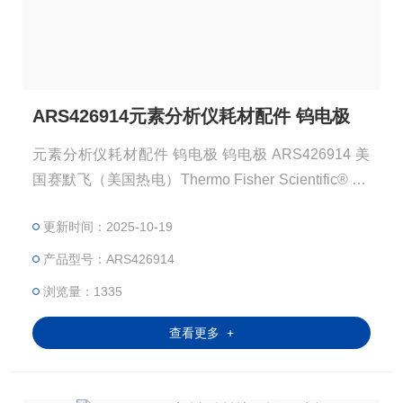
ARS426914元素分析仪耗材配件 钨电极
元素分析仪耗材配件 钨电极 钨电极 ARS426914 美
国赛默飞（美国热电）Thermo Fisher Scientific® S4
26914 注：使用OEM编号仅仅是为了方便查询，并不
更新时间：2025-10-19
代表产品来自OEM厂商；我们提供的所有产品都是高
质量高性价的，适用于所对应仪器。
产品型号：ARS426914
浏览量：1335
查看更多 +