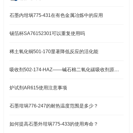
石墨内坩埚775-431在有色金属冶炼中的应用
锡箔杯SA76152301可以重复使用吗
稀土氧化铜501-170显著降低反应的活化能
吸收剂502-174-HAZ——碱石棉二氧化碳吸收剂原理与元素分析及气体净化应用
炉试剂AR615使用注意事项
石墨坩埚776-247的耐热温度范围是多少？
如何提高石墨外坩埚775-433的使用寿命？