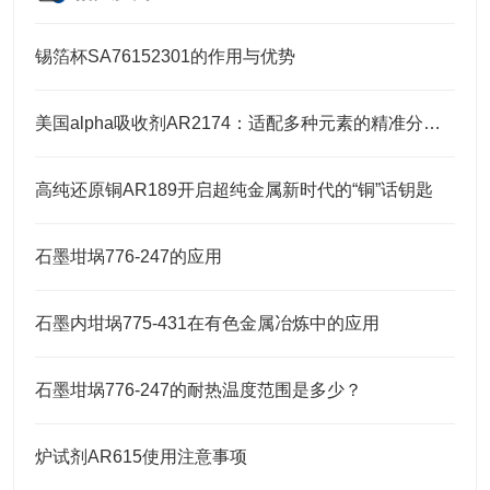
锡箔杯SA76152301的作用与优势
美国alpha吸收剂AR2174：适配多种元素的精准分析需求
高纯还原铜AR189开启超纯金属新时代的“铜”话钥匙
石墨坩埚776-247的应用
石墨内坩埚775-431在有色金属冶炼中的应用
石墨坩埚776-247的耐热温度范围是多少？
炉试剂AR615使用注意事项