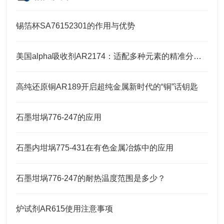
锡箔杯SA76152301的作用与优势
美国alpha吸收剂AR2174：适配多种元素的精准分析需求
高纯还原铜AR189开启超纯金属新时代的“铜”话钥匙
石墨坩埚776-247的应用
石墨内坩埚775-431在有色金属冶炼中的应用
石墨坩埚776-247的耐热温度范围是多少？
炉试剂AR615使用注意事项