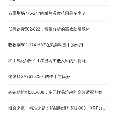
石墨坩埚776-247的耐热温度范围是多少？
低氧镍囊502-822：氧氮分析的高效助熔载体
吸收剂502-174-HAZ在紧急响应中的作用
稀土氧化铜501-170显著降低反应的活化能
锡箔杯SA76152301的作用与优势
钨锡助熔剂501-008：多元样品熔融的高效适配方案
熔合之道，精准之钥：钨锡助熔剂501-008，XRF分析的伴侣