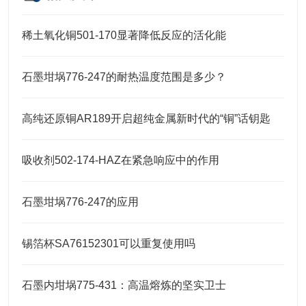
稀土氧化铜501-170显著降低反应的活化能
石墨坩埚776-247的耐热温度范围是多少？
高纯还原铜AR189开启超纯金属新时代的“铜”话钥匙
吸收剂502-174-HAZ在紧急响应中的作用
石墨坩埚776-247的应用
锡箔杯SA76152301可以重复使用吗
石墨内坩埚775-431：高温熔炼的坚实卫士