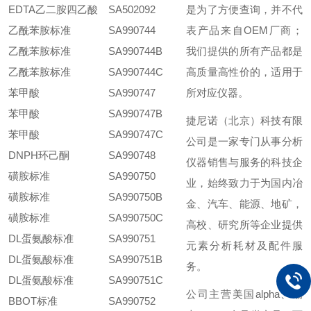
EDTA乙二胺四乙酸
SA502092
是为了方便查询，并不代
乙酰苯胺标准
SA990744
表产品来自OEM厂商；
乙酰苯胺标准
SA990744B
我们提供的所有产品都是
乙酰苯胺标准
SA990744C
高质量高性价的，适用于
苯甲酸
SA990747
所对应仪器。
苯甲酸
SA990747B
捷尼诺（北京）科技有限
苯甲酸
SA990747C
公司是一家专门从事分析
DNPH环己酮
SA990748
仪器销售与服务的科技企
磺胺标准
SA990750
业，始终致力于为国内冶
磺胺标准
SA990750B
金、汽车、能源、地矿，
磺胺标准
SA990750C
高校、研究所等企业提供
DL蛋氨酸标准
SA990751
元素分析耗材及配件服
DL蛋氨酸标准
SA990751B
务。
DL蛋氨酸标准
SA990751C
公司主营美国alpha、瑞
BBOT标准
SA990752