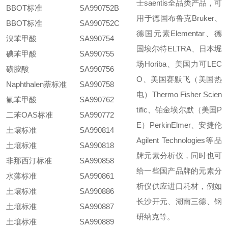
士saentis全品类产品，可
BBOT标准
SA990752B
用于德国布鲁克Bruker、
BBOT标准
SA990752C
德国元素Elementar、德
溴苯甲酸
SA990754
国埃尔特ELTRA、日本堀
碘苯甲酸
SA990755
场Horiba、美国力可LEC
磺胺酸
SA990756
O、美国赛默飞（美国热
Naphthalen萘标准
SA990758
电）Thermo Fisher Scien
氟苯甲酸
SA990762
tific、铂金埃尔默（美国P
二苯OAS标准
SA990772
E）PerkinElmer、安捷伦
土壤标准
SA990814
Agilent Technologies等品
土壤标准
SA990818
牌元素分析仪，同时也可
非那西汀标准
SA990858
给一些国产品牌的元素分
水藻标准
SA990861
析仪供应进口耗材，例如
土壤标准
SA990886
长沙开元、湖南三德、钢
土壤标准
SA990887
研纳克等。
土壤标准
SA990889