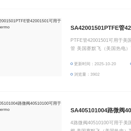
SA42001501PTFE管
PTFE管42001501可用于美
管 美国赛默飞（美国热电）Therm
0，42001701，4201
更新时间：2025-10-20
自OEM厂商；我们提供的所
浏览量：3902
SA405101004路微阀4
4路微阀40510100可用于美
阀 美国赛默飞（美国热电）Th