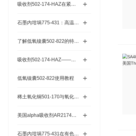
吸收剂502-174-HAZ在紧急响应中的作用
石墨内坩埚775-431：高温熔炼的坚实卫士
了解低氧镍囊502-822的特性与应用
吸收剂502-174-HAZ——碱石棉二氧化碳吸收剂原理与元素分析及气体净化应用
低氧镍囊502-822使用教程
稀土氧化铜501-170与氧化铜的材料特性差异
美国alpha吸收剂AR2174：适配多种元素的精准分析需求
石墨内坩埚775-431在有色金属冶炼中的应用