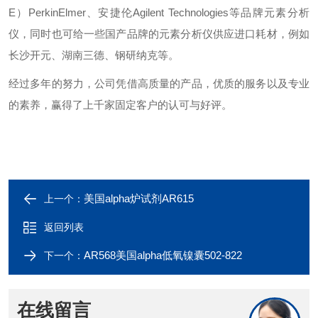
E）PerkinElmer、安捷伦Agilent Technologies等品牌元素分析
仪，同时也可给一些国产品牌的元素分析仪供应进口耗材，例如
长沙开元、湖南三德、钢研纳克等。
经过多年的努力，公司凭借高质量的产品，优质的服务以及专业
的素养，赢得了上千家固定客户的认可与好评。
美国alpha炉试剂AR615
上一个：
返回列表
AR568美国alpha低氧镍囊502-822
下一个：
在线留言