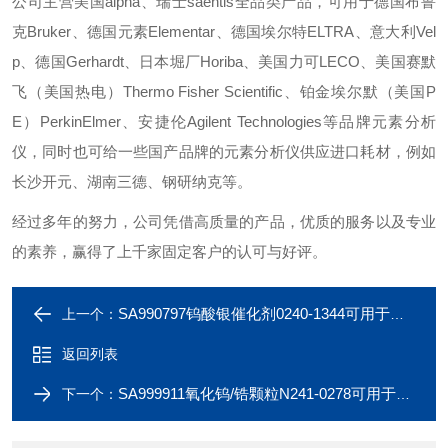
公司主营美国alpha、瑞士saentis全品类产品，可用于德国布鲁
克Bruker、德国元素Elementar、德国埃尔特ELTRA、意大利Vel
p、德国Gerhardt、日本堀厂Horiba、美国力可LECO、美国赛默
飞（美国热电）Thermo Fisher Scientific、铂金埃尔默（美国P
E）PerkinElmer、安捷伦Agilent Technologies等品牌元素分析
仪，同时也可给一些国产品牌的元素分析仪供应进口耗材，例如
长沙开元、湖南三德、钢研纳克等。
经过多年的努力，公司凭借高质量的产品，优质的服务以及专业
的素养，赢得了上千家固定客户的认可与好评。
SA990797钨酸银催化剂0240-1344可用于铂金埃尔默PE
上一个：
返回列表
SA999911氧化钨/锆颗粒N241-0278可用于铂金埃尔默PE
下一个：