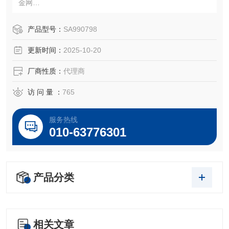
金网
铂金埃尔默（美国PE） N241-1273
注：使用OEM编号仅仅是为了方便查询，并不代表产品来自
产品型号：
SA990798
OEM厂商；我们提供的所有产品都是高质量高性价的，适用
更新时间：
2025-10-20
于所对应仪器。
厂商性质：
代理商
访 问 量 ：
765
服务热线
010-63776301
产品分类
相关文章