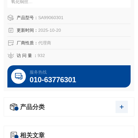
氧化铜丝
铂金埃尔默（美国PE）Perkinelmer N241-0691，0240-109
2
产品型号：
SA99060301
注：使用OEM编号仅仅是为了方便查询，并不代表产品来自
更新时间：
2025-10-20
OEM厂商；我们提供的所有产品都是高质量高性价的，适用
于所对应仪器。
厂商性质：
代理商
访 问 量 ：
932
服务热线
010-63776301
产品分类
相关文章