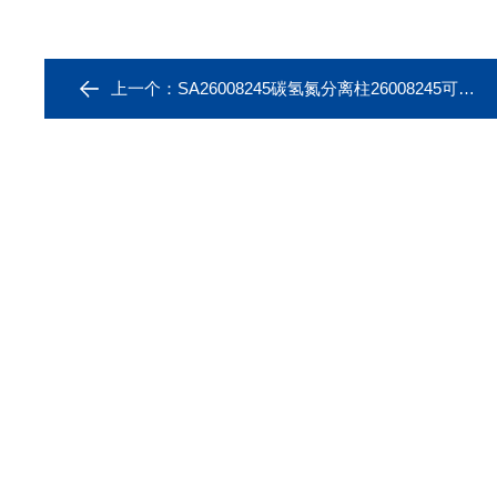
上一个：
SA26008245碳氢氮分离柱26008245可用于美国Thermo