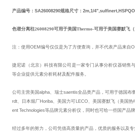
产品编号：SA26008290
规格尺寸：2m,1/4",sulfinert,HSPQ
O
色谱分离柱26008290可用于美国Thermo
-可用于美国赛默飞（
注：使用OEM编号仅仅是为了方便查询，并不代表产品来自
捷尼诺（北京）科技有限公司是一家专门从事分析仪器销售
等企业提供元素分析耗材及配件服务。
公司主营美国alpha、瑞士saentis全品类产品，可用于德国布鲁克B
rdt、日本堀厂Horiba、美国力可LECO、美国赛默飞（美国热电）Ther
ent Technologies等品牌元素分析仪，同时也可给一
经过多年的努力，公司凭借高质量的产品，优质的服务以及专