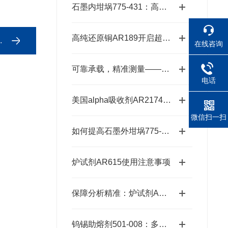
石墨内坩埚775-431：高温熔炼的坚实卫士
高纯还原铜AR189开启超纯金属新时代的“铜”话钥匙
在线咨询
可靠承载，精准测量——锡箔杯SA76152301
电话
美国alpha吸收剂AR2174：适配多种元素的精准分析需求
微信扫一扫
如何提高石墨外坩埚775-433的使用寿命？
炉试剂AR615使用注意事项
保障分析精准：炉试剂AR615的可靠性能
钨锡助熔剂501-008：多元样品熔融的高效适配方案