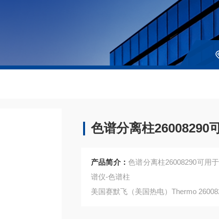
色谱分离柱26008290
产品简介：
色谱分离柱26008290可用
谱仪-色谱柱
美国赛默飞（美国热电）Thermo 26008
注：使用OEM编号仅仅是为了方便查