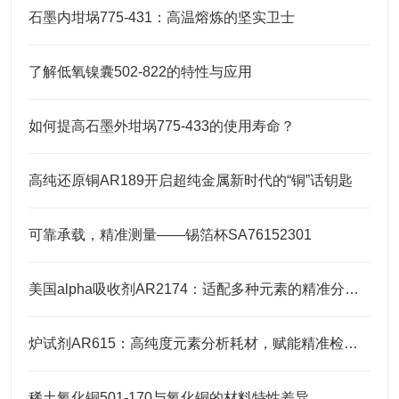
石墨内坩埚775-431：高温熔炼的坚实卫士
了解低氧镍囊502-822的特性与应用
如何提高石墨外坩埚775-433的使用寿命？
高纯还原铜AR189开启超纯金属新时代的“铜”话钥匙
可靠承载，精准测量——锡箔杯SA76152301
美国alpha吸收剂AR2174：适配多种元素的精准分析需求
炉试剂AR615：高纯度元素分析耗材，赋能精准检测高效推进
稀土氧化铜501-170与氧化铜的材料特性差异