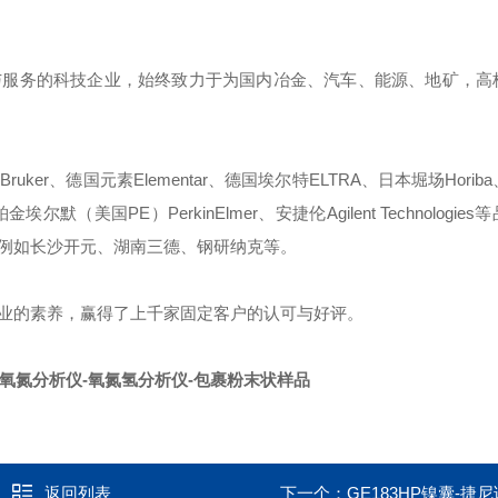
与服务的科技企业，始终致力于为国内冶金、汽车、能源、地矿，高
r、德国元素Elementar、德国埃尔特ELTRA、日本堀场Horib
、铂金埃尔默（美国PE）PerkinElmer、安捷伦Agilent Technologi
例如长沙开元、湖南三德、钢研纳克等。
业的素养，赢得了上千家固定客户的认可与好评。
-氧氮分析仪-氧氮氢分析仪-包裹粉末状样品
返回列表
下一个：
GE183HP镍囊-捷尼