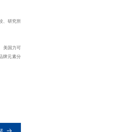
校、研究所
a、美国力可
es等品牌元素分
诺