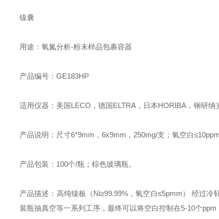
镍囊
用途：氧氮分析-粉末样品包裹容器
产品编号：GE183HP
适用仪器：美国LECO，德国ELTRA，日本HORIBA，钢研
产品说明：尺寸6*9mm，6x9mm，250mg/支；氧空白≤10ppm
产品包装：100个/瓶；棕色玻璃瓶。
产品描述：高纯镍板（Ni≥99.99%，氧空白≤5pmm） 
装瓶抽真空等一系列工序，最终可以将空白控制在5-10个ppm（0