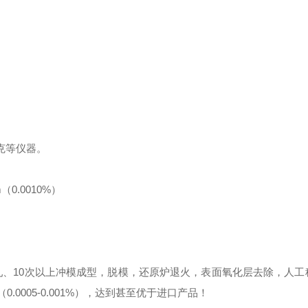
纳克等仪器。
（0.0010%）
经过冷轧、10次以上冲模成型，脱模，还原炉退火，表面氧化层去除，人
.0005-0.001%），达到甚至优于进口产品！