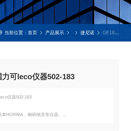
当前位置：
首页
产品展示
捷尼诺
GE183HP捷尼诺-镍囊可用于美国力可leco仪器502-183
leco仪器502-183
o仪器502-183
日本HORIBA，钢研纳克等仪器。
00支/瓶，氧空白≤10ppm。