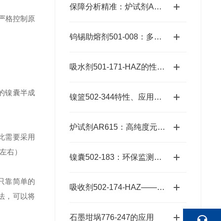
保障分析精准：炉试剂AR615的可靠性能
严格控制原
钨锡助熔剂501-008：多元样品熔融的高效适配方案
吸水剂501-171-HAZ的性能及优势
的镍囊半成
镍篮502-344特性、应用与潜力探秘
炉试剂AR615：高纯度元素分析耗材，赋能精准检测高效推进
此需要采用
m左右）
镍囊502-183：环保监测的精准工具
只靠简单的
吸收剂502-174-HAZ——碱石棉二氧化碳吸收剂原理与元素分析及气体净化应用
法，可以将
石墨坩埚776-247的应用