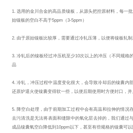
1. 选用的金川合金的高品质镍板，从源头把控原材料，每一
始镍板的空白不高于5ppm（3-5ppm）
2. 由于原始镍板比较厚，需要通过冷轧压薄，以便将镍板轧
3. 冷轧后的镍板经过冲压机至少10次以上的冲压（不同规
品
4. 冷轧，冲压过程中温度变化很大，会导致冷却后的镍囊
还原炉退火使镍囊变得软一些，以便后期使用时方便封口，并且
5. 降空白处理，由于前期加工过程中会有高温和拉伸的情
去污清洗是无法将表面和缝隙中的氧化层去掉的，我们通过
成品镍囊氧空白降低到10ppm以下，甚至有些规格的镍囊可以