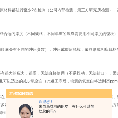
批原材料都进行至少2次检测（公司内部检测，第三方研究所检测），
制成合适的厚度（不同规格，不同单重的镍囊需要用不同厚度的镍板）
格的镍囊会有不同的冲压参数），冲压成型后脱模，最终形成相应规格
内部有很大的应力，很硬，无法直接使用（不易捏动，无法封口），因
可以适当的减少氧空白（此道工序后，镍囊的氧空白将达到25pp
况存在，因此会在金属表面和细小裂缝中形成比较顽固的金属氧化层，
欢迎您！
与多家冶金研究所及科研单位的探索，摸索出一套有效的表面除氧方
来自局域网的朋友！有什么可以帮
助您的吗？
降到镍板原始氧空白（≤5ppm），明显优于进口同类产品