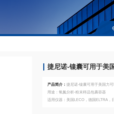
捷尼诺-镍囊可用于美国力可
产品简介：
捷尼诺-镍囊可用于美国力可lec
用途：氧氮分析-粉末样品包裹容器
适用仪器：美国LECO，德国ELTRA，
产品说明：尺寸6*9mm，250mg/支，1