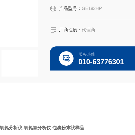
产品包装：100个/瓶；棕色玻璃瓶。
产品型号：
GE183HP
厂商性质：
代理商
服务热线
010-63776301
-氧氮分析仪-氧氮氢分析仪-包裹粉末状样品