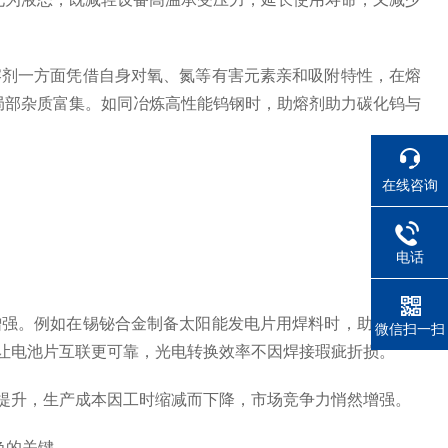
剂一方面凭借自身对氧、氮等有害元素亲和吸附特性，在熔
局部杂质富集。如同冶炼高性能钨钢时，助熔剂助力碳化钨与
在线咨询
电话
强。例如在锡铋合金制备太阳能发电片用焊料时，助熔剂依
微信扫一扫
让电池片互联更可靠，光电转换效率不因焊接瑕疵折损。
提升，生产成本因工时缩减而下降，市场竞争力悄然增强。
色的关键。