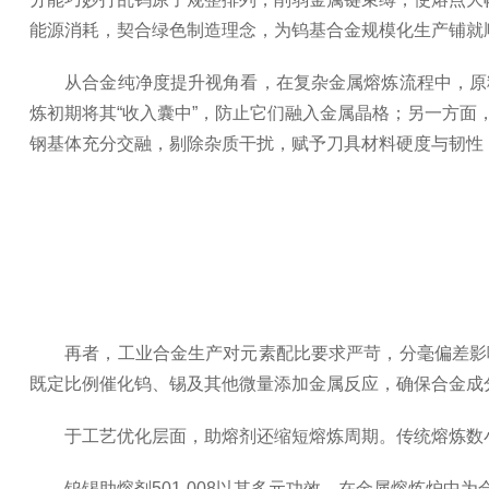
能源消耗，契合绿色制造理念，为钨基合金规模化生产铺就
从合金纯净度提升视角看，在复杂金属熔炼流程中，原料
炼初期将其“收入囊中”，防止它们融入金属晶格；另一方
钢基体充分交融，剔除杂质干扰，赋予刀具材料硬度与韧性
再者，工业合金生产对元素配比要求严苛，分毫偏差影响
既定比例催化钨、锡及其他微量添加金属反应，确保合金成
于工艺优化层面，助熔剂还缩短熔炼周期。传统熔炼数小
钨锡助熔剂501-008以其多元功效，在金属熔炼炉中