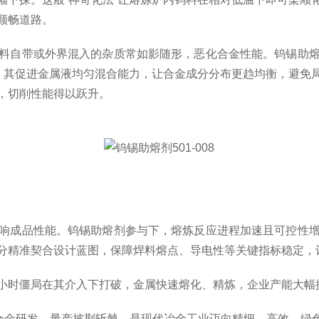
顺畅道路。
自带或外界混入的杂质常如影随形，恶化合金性能。钨锡助熔
面，其促进金属液均匀混合能力，让合金成分分布更趋均衡，避免
，切削性能得以跃升。
成品性能。钨锡助熔剂参与下，熔炼反应进程加速且可控性增
分精准契合设计蓝图，保障焊料熔点、导电性等关键指标稳定，
时僵局在其介入下打破，金属快速熔化、精炼，企业产能大幅
为合金研发、量产披荆斩棘，是现代冶金工业迈向精细、高效、绿