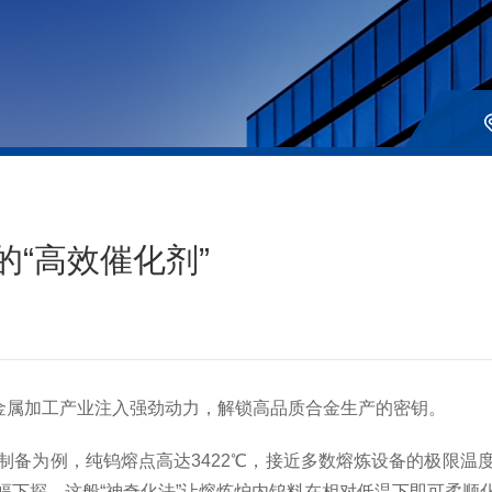
的“高效催化剂”
金属加工产业注入强劲动力，解锁高品质合金生产的密钥。
为例，纯钨熔点高达3422℃，接近多数熔炼设备的极限温
幅下探。这般“神奇化法”让熔炼炉内钨料在相对低温下即可柔顺