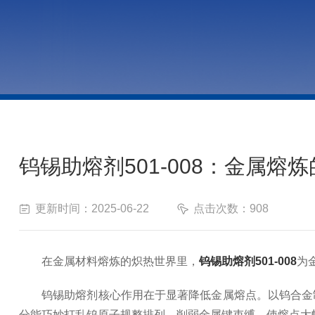
钨锡助熔剂501-008：金属熔炼
更新时间：2025-06-22
点击次数：908
在金属材料熔炼的炽热世界里，
钨锡助熔剂501-008
为
钨锡助熔剂核心作用在于显著降低金属熔点。以钨合金制备
分能巧妙打乱钨原子规整排列，削弱金属键束缚，使熔点大