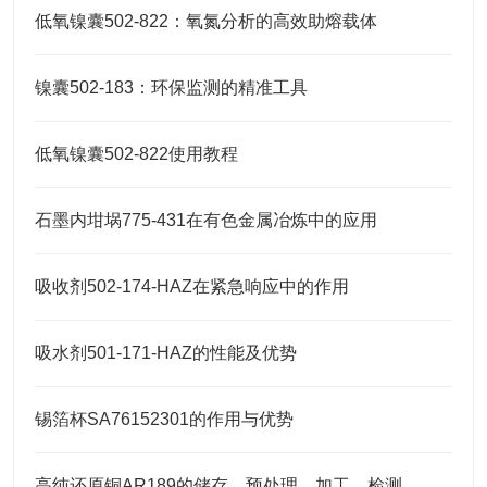
低氧镍囊502-822：氧氮分析的高效助熔载体
镍囊502-183：环保监测的精准工具
低氧镍囊502-822使用教程
石墨内坩埚775-431在有色金属冶炼中的应用
吸收剂502-174-HAZ在紧急响应中的作用
吸水剂501-171-HAZ的性能及优势
锡箔杯SA76152301的作用与优势
高纯还原铜AR189的储存、预处理、加工、检测