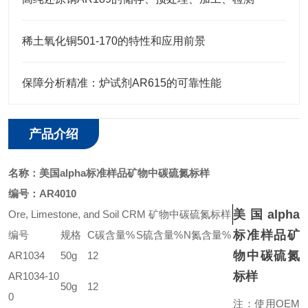
稀土氧化铜501-170的特性和应用前景
保障分析精准：炉试剂AR615的可靠性能
产品介绍
名称：
美国alpha标准样品矿物中碳硫氮标样
编号：
AR4010
美国alpha
Ore, Limestone, and Soil CRM
矿物中碳硫氮标样
标准样品矿
编号
规格
C
碳含量
%
S
硫含量
%
N
氮含量
%
物中碳硫氮
AR1034
50g
12
标样
AR1034-10
50g
12
0
注：使用OEM