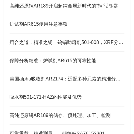
高纯还原铜AR189开启超纯金属新时代的“铜”话钥匙
炉试剂AR615使用注意事项
熔合之道，精准之钥：钨锡助熔剂501-008，XRF分析的伴侣
保障分析精准：炉试剂AR615的可靠性能
美国alpha吸收剂AR2174：适配多种元素的精准分析需求
吸水剂501-171-HAZ的性能及优势
高纯还原铜AR189的储存、预处理、加工、检测
可靠承载，精准测量——锡箔杯SA76152301