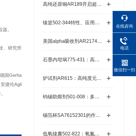
高纯还原铜AR189开启超纯金属新时代的“铜”话钥匙
镍篮502-344特性、应用与潜力探秘
在线咨询
仪器。
美国alpha吸收剂AR2174：适配多种元素的精准分析需求
校、研究所
电话
石墨内坩埚775-431：高温熔炼的坚实卫士
微信扫一扫
德国Gerha
炉试剂AR615：高纯度元素分析耗材，赋能精准检测高效推进
安捷伦Agil
等。
钨锡助熔剂501-008：多元样品熔融的高效适配方案
锡箔杯SA76152301的作用与优势
低氧镍囊502-822：氧氮分析的高效助熔载体