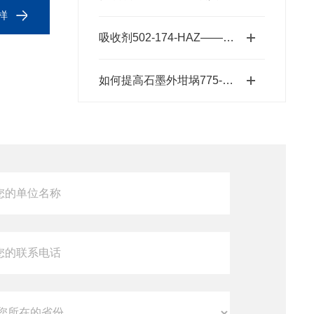
样
吸收剂502-174-HAZ——碱石棉二氧化碳吸收剂原理与元素分析及气体净化应用
如何提高石墨外坩埚775-433的使用寿命？