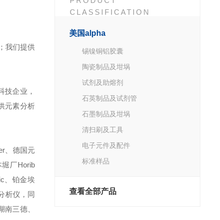
PRODUCT
CLASSIFICATION
美国alpha
；我们提供
锡镍铜铝胶囊
陶瓷制品及坩埚
试剂及助熔剂
科技企业，
石英制品及试剂管
供元素分析
石墨制品及坩埚
清扫刷及工具
电子元件及配件
er、德国元
标准样品
堀厂Horib
fic、铂金埃
查看全部产品
牌元素分析仪，同
湖南三德、