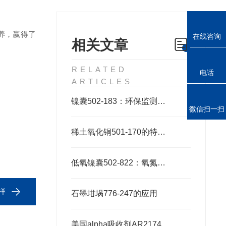
养，赢得了
在线咨询
相关文章
RELATED
电话
ARTICLES
镍囊502-183：环保监测的精准工具
微信扫一扫
稀土氧化铜501-170的特性和应用前景
低氧镍囊502-822：氧氮分析的高效助熔载体
样
石墨坩埚776-247的应用
美国alpha吸收剂AR2174：适配多种元素的精准分析需求