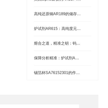
高纯还原铜AR189的储存、预处理、加工、检测
炉试剂AR615：高纯度元素分析耗材，赋能精准检测高效推进
熔合之道，精准之钥：钨锡助熔剂501-008，XRF分析的伴侣
保障分析精准：炉试剂AR615的可靠性能
锡箔杯SA76152301的作用与优势