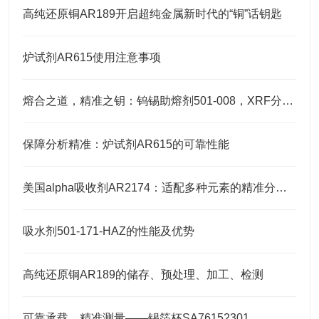
高纯还原铜AR189开启超纯金属新时代的“铜”话钥匙
炉试剂AR615使用注意事项
熔合之道，精准之钥：钨锡助熔剂501-008，XRF分析的伴侣
保障分析精准：炉试剂AR615的可靠性能
美国alpha吸收剂AR2174：适配多种元素的精准分析需求
吸水剂501-171-HAZ的性能及优势
高纯还原铜AR189的储存、预处理、加工、检测
可靠承载，精准测量——锡箔杯SA76152301