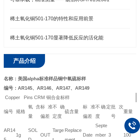
稀土氧化铜501-170的特性和应用前景
稀土氧化铜501-170显著降低反应的活化能
产品介绍
名称：
美国alpha标准样品铜中氧硫标样
编号：
AR145、AR146、AR147、AR149
Copper Pins CRM
铜合金标样
氧含
标准
不确
标准
不确定
批次
编号
规格
硫含量
重量
量
偏差
定度
偏差
度
号
Septe
AR14
SOL
Targe
Replace
1g
OUT
Date
mber 3
100
5
D
t
ment