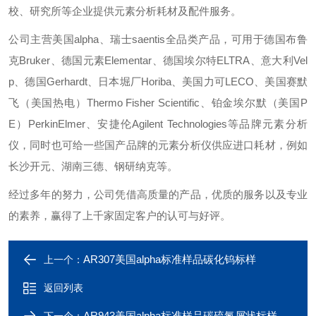
校、研究所等企业提供元素分析耗材及配件服务。
公司主营美国alpha、瑞士saentis全品类产品，可用于德国布鲁
克Bruker、德国元素Elementar、德国埃尔特ELTRA、意大利Vel
p、德国Gerhardt、日本堀厂Horiba、美国力可LECO、美国赛默
飞（美国热电）Thermo Fisher Scientific、铂金埃尔默（美国P
E）PerkinElmer、安捷伦Agilent Technologies等品牌元素分析
仪，同时也可给一些国产品牌的元素分析仪供应进口耗材，例如
长沙开元、湖南三德、钢研纳克等。
经过多年的努力，公司凭借高质量的产品，优质的服务以及专业
的素养，赢得了上千家固定客户的认可与好评。
AR307美国alpha标准样品碳化钨标样
上一个：
返回列表
AR943美国alpha标准样品碳硫氮屑状标样