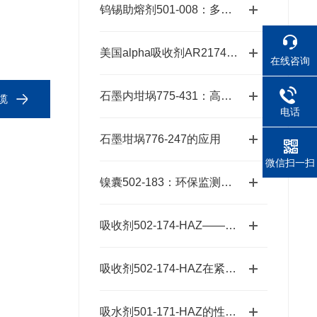
钨锡助熔剂501-008：多元样品熔融的高效适配方案
美国alpha吸收剂AR2174：适配多种元素的精准分析需求
在线咨询
石墨内坩埚775-431：高温熔炼的坚实卫士
缆
电话
石墨坩埚776-247的应用
微信扫一扫
镍囊502-183：环保监测的精准工具
吸收剂502-174-HAZ——碱石棉二氧化碳吸收剂原理与元素分析及气体净化应用
吸收剂502-174-HAZ在紧急响应中的作用
吸水剂501-171-HAZ的性能及优势