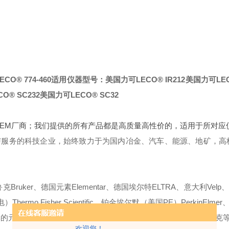
® 774-460
适用仪器型号：
美国力可LECO® IR212
美国力可LECO
O® SC232
美国力可LECO® SC32
OEM厂商；我们提供的所有产品都是高质量高性价的，适用于所对应
与服务的科技企业，始终致力于为国内冶金、汽车、能源、地矿，高
ruker、德国元素Elementar、德国埃尔特ELTRA、意大利Velp、
mo Fisher Scientific、铂金埃尔默（美国PE）PerkinElmer、
些国产品牌的元素分析仪供应进口耗材，例如长沙开元、湖南三德、钢研纳克
欢迎您！