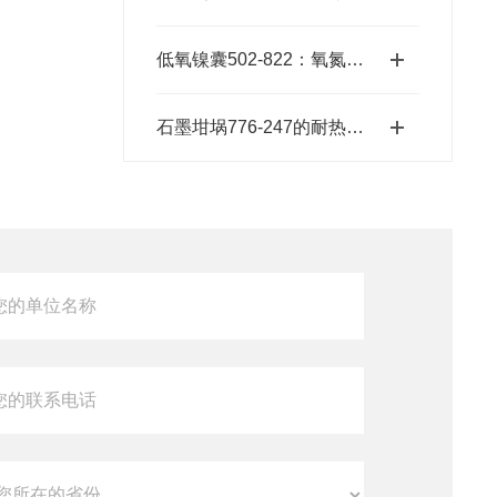
低氧镍囊502-822：氧氮分析的高效助熔载体
石墨坩埚776-247的耐热温度范围是多少？