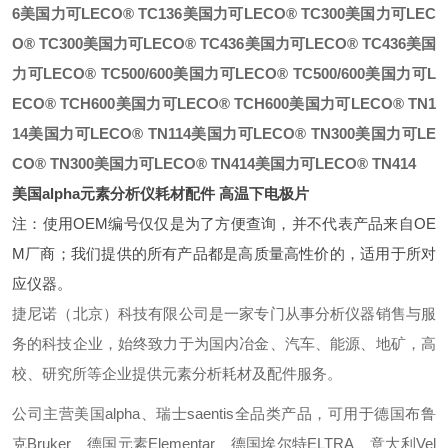
6
美国力可LECO® TC136
美国力可LECO® TC300
美国力可LEC
O® TC300
美国力可LECO® TC436
美国力可LECO® TC436
美国
力可LECO® TC500/600
美国力可LECO® TC500/600
美国力可L
ECO® TCH600
美国力可LECO® TCH600
美国力可LECO® TN1
14
美国力可LECO® TN114
美国力可LECO® TN300
美国力可LE
CO® TN300
美国力可LECO® TN414
美国力可LECO® TN414
美国alpha
元素分析仪耗材配件 高温下电极片
注：使用OEM编号仅仅是为了方便查询，并不代表产品来自OE
M厂商；我们提供的所有产品都是高质量高性价的，适用于所对
应仪器。
捷尼诺（北京）科技有限公司是一家专门从事分析仪器销售与服
务的科技企业，始终致力于为国内冶金、汽车、能源、地矿，高
校、研究所等企业提供元素分析耗材及配件服务。
公司主营美国alpha、瑞士saentis全品类产品，可用于德国布鲁
克Bruker、德国元素Elementar、德国埃尔特ELTRA、意大利Vel