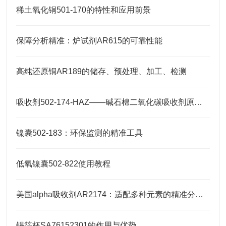
稀土氧化铜501-170的特性和应用前景
保障分析精准：炉试剂AR615的可靠性能
高纯还原铜AR189的储存、预处理、加工、检测
吸收剂502-174-HAZ——碱石棉二氧化碳吸收剂原理与元素分析及气体净化应用
镍囊502-183：环保监测的精准工具
低氧镍囊502-822使用教程
美国alpha吸收剂AR2174：适配多种元素的精准分析需求
锡箔杯SA76152301的作用与优势