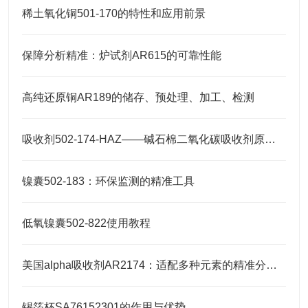
稀土氧化铜501-170的特性和应用前景
保障分析精准：炉试剂AR615的可靠性能
高纯还原铜AR189的储存、预处理、加工、检测
吸收剂502-174-HAZ——碱石棉二氧化碳吸收剂原理与元素分析及气体净化应用
镍囊502-183：环保监测的精准工具
低氧镍囊502-822使用教程
美国alpha吸收剂AR2174：适配多种元素的精准分析需求
锡箔杯SA76152301的作用与优势