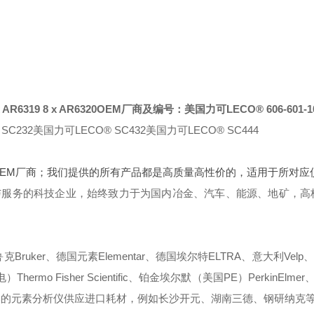
AR6319 8 x AR6320
OEM厂商及编号：美国力可LECO® 606-601-100
SC232
美国力可LECO® SC432
美国力可LECO® SC444
OEM厂商；我们提供的所有产品都是高质量高性价的，适用于所对应
与服务的科技企业，始终致力于为国内冶金、汽车、能源、地矿，高
ruker、德国元素Elementar、德国埃尔特ELTRA、意大利Velp、
mo Fisher Scientific、铂金埃尔默（美国PE）PerkinElmer、
些国产品牌的元素分析仪供应进口耗材，例如长沙开元、湖南三德、钢研纳克