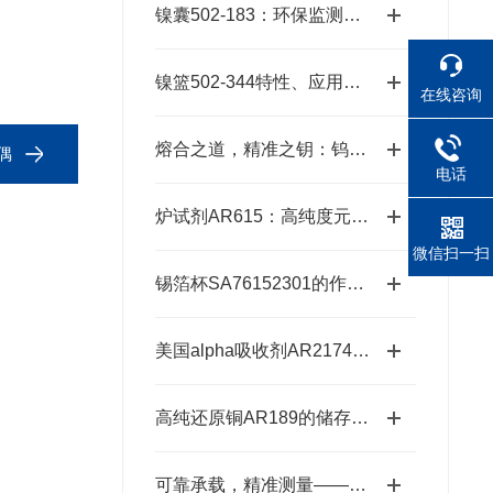
镍囊502-183：环保监测的精准工具
镍篮502-344特性、应用与潜力探秘
在线咨询
熔合之道，精准之钥：钨锡助熔剂501-008，XRF分析的伴侣
偶
电话
炉试剂AR615：高纯度元素分析耗材，赋能精准检测高效推进
微信扫一扫
锡箔杯SA76152301的作用与优势
美国alpha吸收剂AR2174：适配多种元素的精准分析需求
高纯还原铜AR189的储存、预处理、加工、检测
可靠承载，精准测量——锡箔杯SA76152301