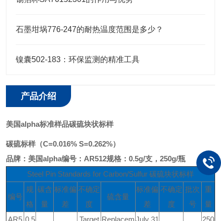
石墨坩埚776-247的耐热温度范围是多少？
镍囊502-183：环保监测的精准工具
产品介绍
美国alpha标准样品碳硫块状标样
碳硫标样（C=0.016% S=0.262%）
品牌：美国alpha
编号：AR512
规格：0.5g/支，250g/瓶
Steel Pin Standards for Carbon/Sulfur 碳硫块状标样
规
碳含
标准偏
不确定
标准偏
不确定
批次
重
编号
硫含量
格
量
差
度
差
度
号
量
AR5
0.5
Target
Replacem
July 31
250