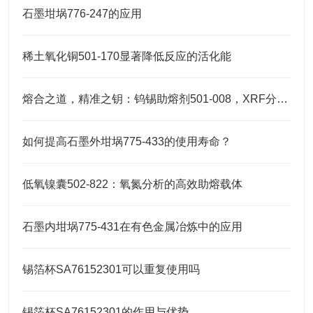
石墨坩埚776-247的应用
稀土氧化铜501-170显著降低反应的活化能
熔合之道，精准之钥：钨锡助熔剂501-008，XRF分析的伴侣
如何提高石墨外坩埚775-433的使用寿命？
低氧镍囊502-822：氧氮分析的高效助熔载体
石墨内坩埚775-431在有色金属冶炼中的应用
锡箔杯SA76152301可以重复使用吗
锡箔杯SA76152301的作用与优势