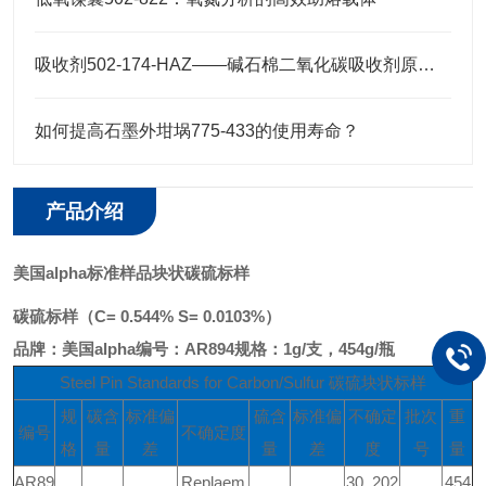
吸收剂502-174-HAZ——碱石棉二氧化碳吸收剂原理与元素分析及气体净化应用
如何提高石墨外坩埚775-433的使用寿命？
产品介绍
美国alpha标准样品块状碳硫标样
碳硫标样（C= 0.544% S= 0.0103%）
品牌：美国alpha
编号：AR894
规格：1g/支，454g/瓶
Steel Pin Standards for Carbon/Sulfur 碳硫块状标样
规
碳含
标准偏
硫含
标准偏
不确定
批次
重
编号
不确定度
格
量
差
量
差
度
号
量
AR89
Replaem
30, 202
454