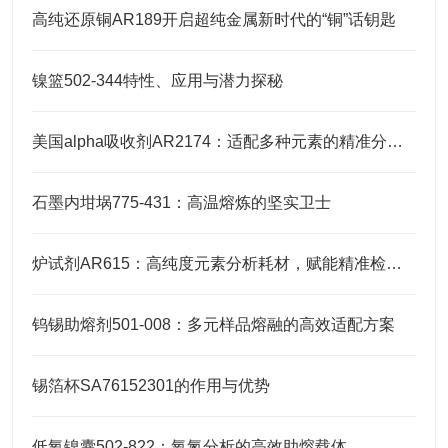
高纯还原铜AR189开启超纯金属新时代的“铜”话钥匙
镍篮502-344特性、应用与潜力探秘
美国alpha吸收剂AR2174：适配多种元素的精准分析需求
石墨内坩埚775-431：高温熔炼的坚实卫士
炉试剂AR615：高纯度元素分析耗材，赋能精准检测高效推进
钨锡助熔剂501-008：多元样品熔融的高效适配方案
锡箔杯SA76152301的作用与优势
低氧镍囊502-822：氧氮分析的高效助熔载体