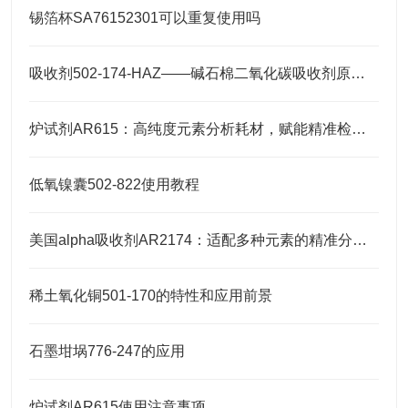
锡箔杯SA76152301可以重复使用吗
吸收剂502-174-HAZ——碱石棉二氧化碳吸收剂原理与元素分析及气体净化应用
炉试剂AR615：高纯度元素分析耗材，赋能精准检测高效推进
低氧镍囊502-822使用教程
美国alpha吸收剂AR2174：适配多种元素的精准分析需求
稀土氧化铜501-170的特性和应用前景
石墨坩埚776-247的应用
炉试剂AR615使用注意事项