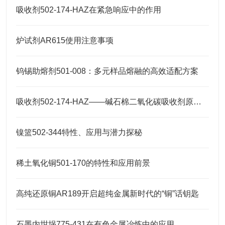
吸收剂502-174-HAZ在紧急响应中的作用
炉试剂AR615使用注意事项
钨锡助熔剂501-008：多元样品熔融的高效适配方案
吸收剂502-174-HAZ——碱石棉二氧化碳吸收剂原理与元素分析及气体净化应用
镍篮502-344特性、应用与潜力探秘
稀土氧化铜501-170的特性和应用前景
高纯还原铜AR189开启超纯金属新时代的“铜”话钥匙
石墨内坩埚775-431在有色金属冶炼中的应用