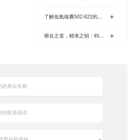
了解低氧镍囊502-822的特性与应用
熔合之道，精准之钥：钨锡助熔剂501-008，XRF分析的伴侣