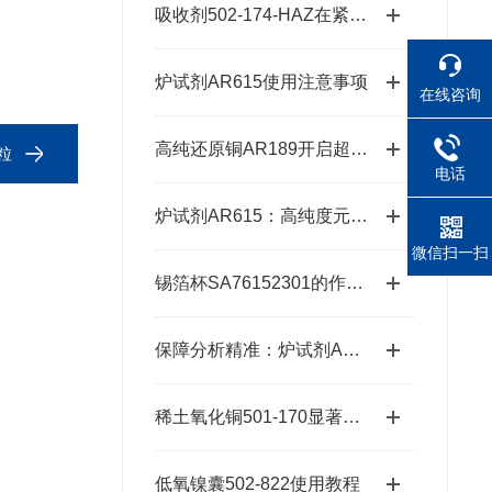
吸收剂502-174-HAZ在紧急响应中的作用
炉试剂AR615使用注意事项
在线咨询
高纯还原铜AR189开启超纯金属新时代的“铜”话钥匙
粒
电话
炉试剂AR615：高纯度元素分析耗材，赋能精准检测高效推进
微信扫一扫
锡箔杯SA76152301的作用与优势
保障分析精准：炉试剂AR615的可靠性能
稀土氧化铜501-170显著降低反应的活化能
低氧镍囊502-822使用教程