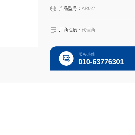
日本Horiba：3014011500
产品型号：
AR027
德国Bruker：L030000217，JW-L03000
注：使用OEM编号仅仅是为了方便查询
厂商性质：
代理商
服务热线
010-63776301