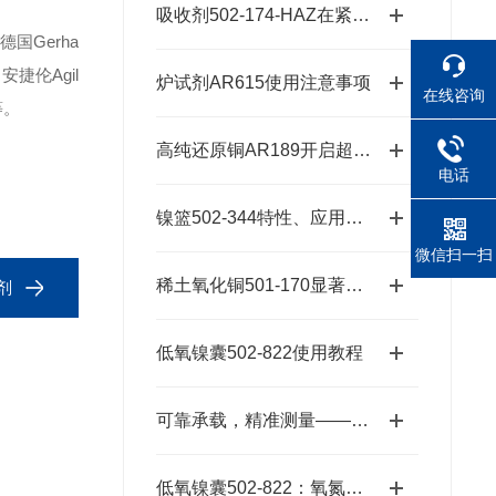
吸收剂502-174-HAZ在紧急响应中的作用
德国Gerha
安捷伦Agil
炉试剂AR615使用注意事项
在线咨询
等。
高纯还原铜AR189开启超纯金属新时代的“铜”话钥匙
电话
镍篮502-344特性、应用与潜力探秘
微信扫一扫
稀土氧化铜501-170显著降低反应的活化能
剂
低氧镍囊502-822使用教程
可靠承载，精准测量——锡箔杯SA76152301
低氧镍囊502-822：氧氮分析的高效助熔载体