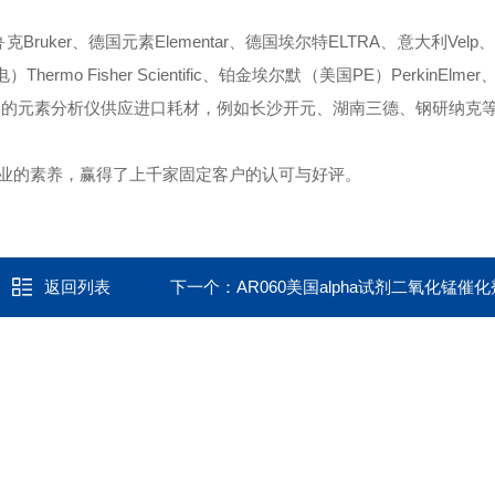
ruker、德国元素Elementar、德国埃尔特ELTRA、意大利Velp、
mo Fisher Scientific、铂金埃尔默（美国PE）PerkinElmer、
些国产品牌的元素分析仪供应进口耗材，例如长沙开元、湖南三德、钢研纳克
专业的素养，赢得了上千家固定客户的认可与好评。
返回列表
下一个：
AR060美国alpha试剂二氧化锰催化