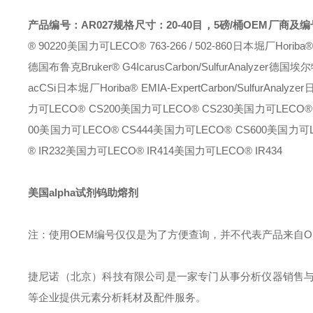
产品编号：AR027
规格尺寸：20-40目，5磅/桶
OEM厂商及编
® 90220
美国力可LECO® 763-266 / 502-860
日本堀厂Horiba® 
德国布鲁克Bruker® G4IcarusCarbon/SulfurAnalyzer
德国埃尔特E
acCSi
日本堀厂Horiba® EMIA-ExpertCarbon/SulfurAnalyzer
日
力可LECO® CS200
美国力可LECO® CS230
美国力可LECO® 
00
美国力可LECO® CS444
美国力可LECO® CS600
美国力可LE
® IR232
美国力可LECO® IR414
美国力可LECO® IR434
美国alpha试剂钨助熔剂
注：使用OEM编号仅仅是为了方便查询，并不代表产品来自
捷尼诺（北京）科技有限公司是一家专门从事分析仪器销售
等企业提供元素分析耗材及配件服务。