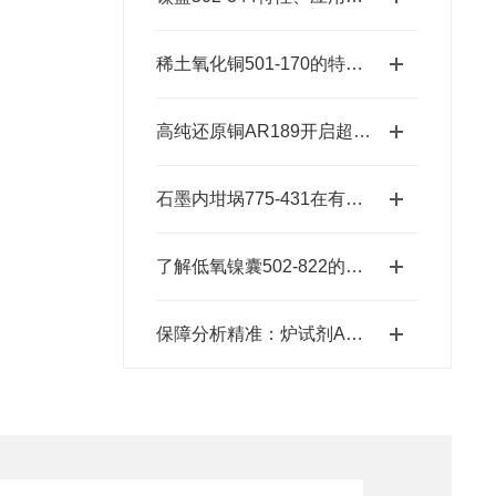
稀土氧化铜501-170的特性和应用前景
高纯还原铜AR189开启超纯金属新时代的“铜”话钥匙
石墨内坩埚775-431在有色金属冶炼中的应用
了解低氧镍囊502-822的特性与应用
保障分析精准：炉试剂AR615的可靠性能