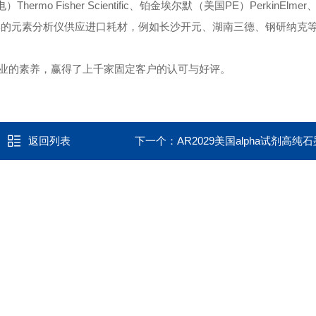
mo Fisher Scientific、铂金埃尔默（美国PE）PerkinElmer、
些国产品牌的元素分析仪供应进口耗材，例如长沙开元、湖南三德、钢研纳克
专业的素养，赢得了上千家固定客户的认可与好评。
返回列表
下一个：
AR2029美国alpha试剂高纯石