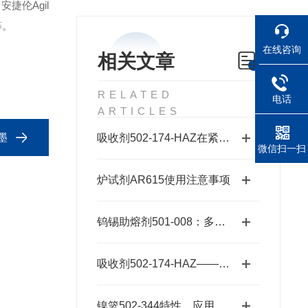
安捷伦Agil
等。
在线咨询
相关文章
RELATED
电话
ARTICLES
墨
吸收剂502-174-HAZ在紧急响应中的作用
微信扫一扫
炉试剂AR615使用注意事项
钨锡助熔剂501-008：多元样品熔融的高效适配方案
吸收剂502-174-HAZ——碱石棉二氧化碳吸收剂原理与元素分析及气体净化应用
镍篮502-344特性、应用与潜力探秘