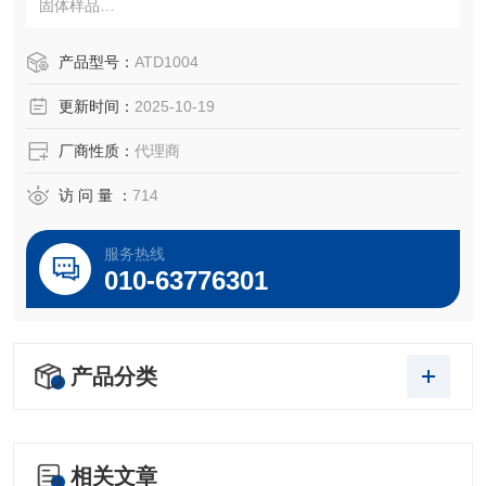
固体样品
美国赛默飞（美国热电）Thermo Fisher Scientific：114432
0，24005300
产品型号：
ATD1004
注：使用OEM编号仅仅是为了方便查询，并不代表产品来自
更新时间：
2025-10-19
OEM厂商；我们提供的所有产品都是高质量高性价的，适用
于所对应仪器。
厂商性质：
代理商
访 问 量 ：
714
服务热线
010-63776301
产品分类
相关文章