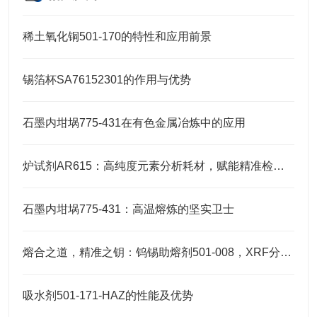
稀土氧化铜501-170的特性和应用前景
锡箔杯SA76152301的作用与优势
石墨内坩埚775-431在有色金属冶炼中的应用
炉试剂AR615：高纯度元素分析耗材，赋能精准检测高效推进
石墨内坩埚775-431：高温熔炼的坚实卫士
熔合之道，精准之钥：钨锡助熔剂501-008，XRF分析的伴侣
吸水剂501-171-HAZ的性能及优势