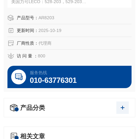
美国力可LECO：528-203，529-203
德国埃尔特ELTRA：90153，90155
注：使用OEM编号仅仅是为了方便查询，并不代表产品来自
产品型号：
AR8203
OEM厂商；我们提供的所有产品都是高质量高性价的，适用
更新时间：
2025-10-19
于所对应仪器。
厂商性质：
代理商
访 问 量 ：
800
服务热线
010-63776301
产品分类
相关文章