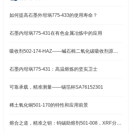
如何提高石墨外坩埚775-433的使用寿命？
石墨内坩埚775-431在有色金属冶炼中的应用
吸收剂502-174-HAZ——碱石棉二氧化碳吸收剂原理与元素分析及气体净化应用
石墨内坩埚775-431：高温熔炼的坚实卫士
可靠承载，精准测量——锡箔杯SA76152301
稀土氧化铜501-170的特性和应用前景
熔合之道，精准之钥：钨锡助熔剂501-008，XRF分析的伴侣