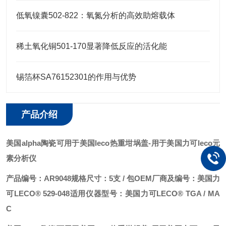
低氧镍囊502-822：氧氮分析的高效助熔载体
稀土氧化铜501-170显著降低反应的活化能
锡箔杯SA76152301的作用与优势
产品介绍
美国alpha陶瓷可用于美国leco热重坩埚盖
-用于美国力可leco元
素分析仪
产品编号：AR9048
规格尺寸：5支 / 包
OEM厂商及编号：美国力
可LECO® 529-048
适用仪器型号：美国力可LECO® TGA / MA
C