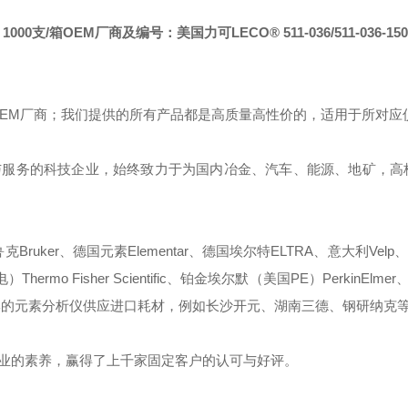
1000支/箱
OEM厂商及编号：美国力可LECO® 511-036/511-036-150
OEM厂商；我们提供的所有产品都是高质量高性价的，适用于所对应
与服务的科技企业，始终致力于为国内冶金、汽车、能源、地矿，高
ruker、德国元素Elementar、德国埃尔特ELTRA、意大利Velp、
mo Fisher Scientific、铂金埃尔默（美国PE）PerkinElmer、
些国产品牌的元素分析仪供应进口耗材，例如长沙开元、湖南三德、钢研纳克
业的素养，赢得了上千家固定客户的认可与好评。