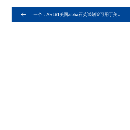
上一个：
AR181美国alpha石英试剂管可用于美国力可leco