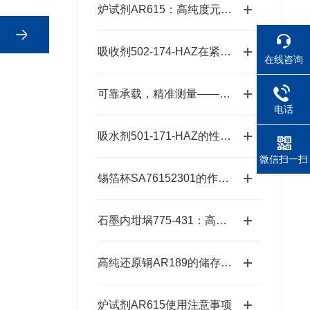
炉试剂AR615：高纯度元素分析耗材，赋能精准检测高效推进
吸收剂502-174-HAZ在紧急响应中的作用
在线咨询
可靠承载，精准测量——锡箔杯SA76152301
电话
吸水剂501-171-HAZ的性能及优势
微信扫一扫
锡箔杯SA76152301的作用与优势
石墨内坩埚775-431：高温熔炼的坚实卫士
高纯还原铜AR189的储存、预处理、加工、检测
炉试剂AR615使用注意事项