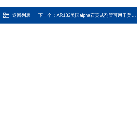
返回列表
下一个：
AR183美国alpha石英试剂管可用于美国力可leco