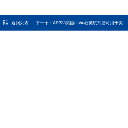
返回列表
下一个：
AR333美国alpha石英试剂管可用于美国力可leco