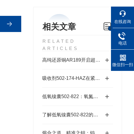
在线咨询
相关文章
RELATED
电话
ARTICLES
高纯还原铜AR189开启超纯金属新时代的“铜”话钥匙
微信扫一扫
吸收剂502-174-HAZ在紧急响应中的作用
低氧镍囊502-822：氧氮分析的高效助熔载体
了解低氧镍囊502-822的特性与应用
熔合之道，精准之钥：钨锡助熔剂501-008，XRF分析的伴侣