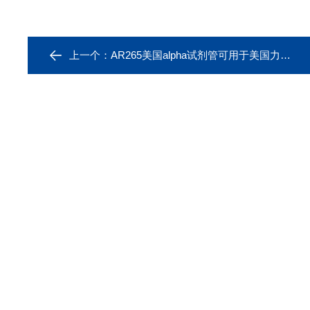
上一个：
AR265美国alpha试剂管可用于美国力可leco石英棉