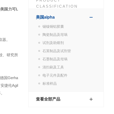
PRODUCT
CLASSIFICATION
0
美国力可L
美国alpha
锡镍铜铝胶囊
陶瓷制品及坩埚
仪器。
试剂及助熔剂
石英制品及试剂管
校、研究所
石墨制品及坩埚
清扫刷及工具
电子元件及配件
德国Gerha
标准样品
安捷伦Agil
等。
查看全部产品