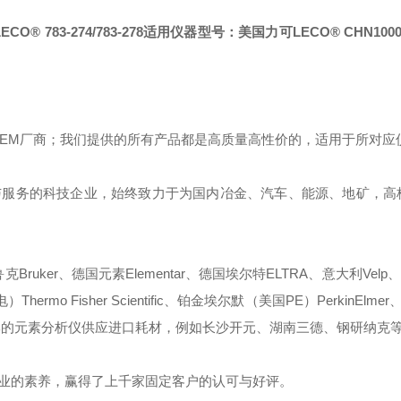
 783-274/783-278
适用仪器型号：
美国力可LECO® CHN100
OEM厂商；我们提供的所有产品都是高质量高性价的，适用于所对应
与服务的科技企业，始终致力于为国内冶金、汽车、能源、地矿，高
ruker、德国元素Elementar、德国埃尔特ELTRA、意大利Velp、
mo Fisher Scientific、铂金埃尔默（美国PE）PerkinElmer、
些国产品牌的元素分析仪供应进口耗材，例如长沙开元、湖南三德、钢研纳克
业的素养，赢得了上千家固定客户的认可与好评。