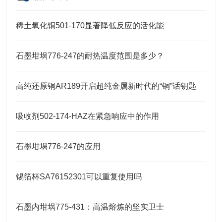
稀土氧化铜501-170显著降低反应的活化能
石墨坩埚776-247的耐热温度范围是多少？
高纯还原铜AR189开启超纯金属新时代的“铜”话钥匙
吸收剂502-174-HAZ在紧急响应中的作用
石墨坩埚776-247的应用
锡箔杯SA76152301可以重复使用吗
石墨内坩埚775-431：高温熔炼的坚实卫士