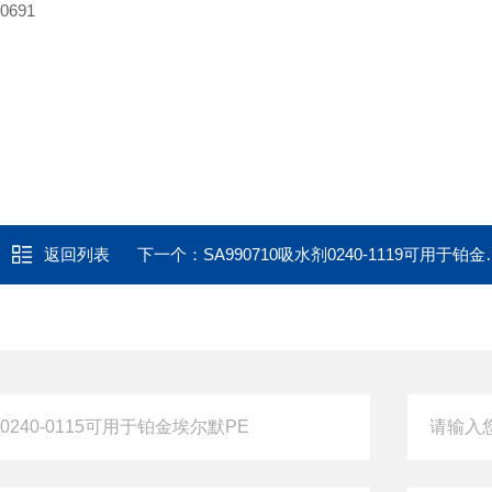
0691
返回列表
下一个：
SA990710吸水剂0240-1119可用于铂金埃尔默PE