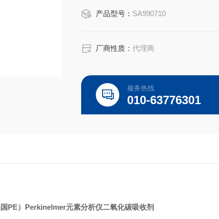
注：使用OEM编号仅仅是为了方便查
产品型号：
SA990710
是高质量高性价的，适用于所对应仪器
厂商性质：
代理商
服务热线
010-63776301
PE）Perkinelmer元素分析仪二氧化碳吸收剂