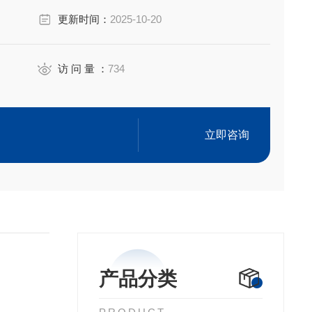
询，并不代表产品来自OEM厂商；我们提供的所有产品都
更新时间：
2025-10-20
。
访 问 量 ：
734
立即咨询
产品分类