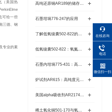
默飞（美国热
高纯还原铜AR189的储存、预处理、加工、检测
rkinElme
同时也可给一些
石墨坩埚776-247的应用
南三德、钢
了解低氧镍囊502-822的特性与应用
在线咨询
及专业的素
低氧镍囊502-822：氧氮分析的高效助熔载体
电话
石墨内坩埚775-431：高温熔炼的坚实卫士
微信扫一扫
炉试剂AR615：高纯度元素分析耗材，赋能精准检测高效推进
美国alpha吸收剂AR2174：适配多种元素的精准分析需求
稀土氧化铜501-170与氧化铜的材料特性差异