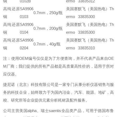
铜
0102B
ermo 33835312
高纯还原
SA9906
美国赛默飞（美国热电）Th
0.7mm，250g/瓶
铜
0103
ermo 33835300
高纯还原
SA9906
美国赛默飞（美国热电）Th
0.7mm，200g/瓶
铜
0104
ermo 33835300
高纯还原
SA9906
美国赛默飞（美国热电）Th
0.7mm，40g/瓶
铜
0204
ermo 33835310
注：使用OEM编号仅仅是为了方便查询，并不代表产品来自OE
M厂商；我们提供的所有产品都是高质量高性价的，适用于所对
应仪器。
捷尼诺（北京）科技有限公司是一家专门从事分析仪器销售与服
务的科技企业，始终致力于为国内冶金、汽车、能源、地矿，高
校、研究所等企业提供元素分析耗材及配件服务。
公司主营美国alpha、瑞士saentis全品类产品，可用于德国布鲁