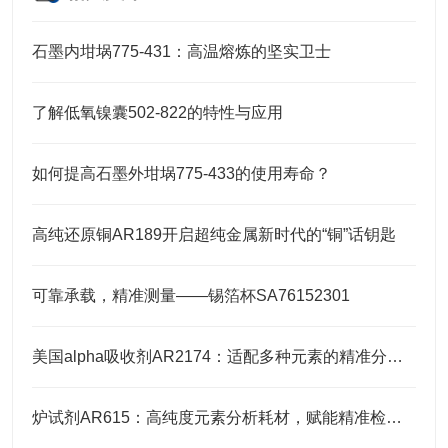
石墨内坩埚775-431：高温熔炼的坚实卫士
了解低氧镍囊502-822的特性与应用
如何提高石墨外坩埚775-433的使用寿命？
高纯还原铜AR189开启超纯金属新时代的“铜”话钥匙
可靠承载，精准测量——锡箔杯SA76152301
美国alpha吸收剂AR2174：适配多种元素的精准分析需求
炉试剂AR615：高纯度元素分析耗材，赋能精准检测高效推进