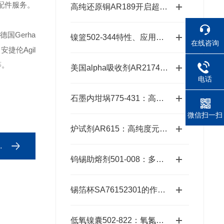
配件服务。
高纯还原铜AR189开启超纯金属新时代的“铜”话钥匙
德国Gerha
镍篮502-344特性、应用与潜力探秘
在线咨询
安捷伦Agil
等。
美国alpha吸收剂AR2174：适配多种元素的精准分析需求
电话
石墨内坩埚775-431：高温熔炼的坚实卫士
微信扫一扫
炉试剂AR615：高纯度元素分析耗材，赋能精准检测高效推进
钨锡助熔剂501-008：多元样品熔融的高效适配方案
锡箔杯SA76152301的作用与优势
低氧镍囊502-822：氧氮分析的高效助熔载体