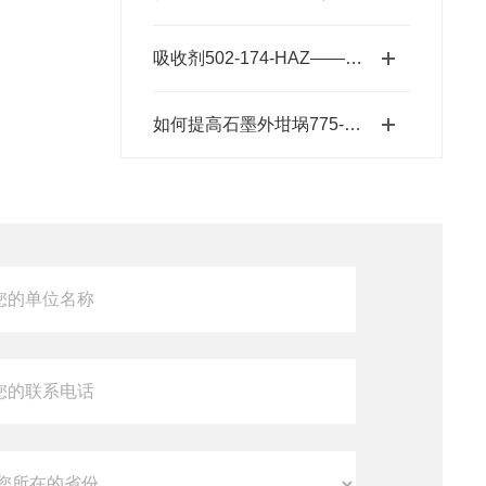
吸收剂502-174-HAZ——碱石棉二氧化碳吸收剂原理与元素分析及气体净化应用
如何提高石墨外坩埚775-433的使用寿命？