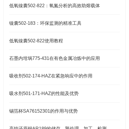
低氧镍囊502-822：氧氮分析的高效助熔载体
镍囊502-183：环保监测的精准工具
低氧镍囊502-822使用教程
石墨内坩埚775-431在有色金属冶炼中的应用
吸收剂502-174-HAZ在紧急响应中的作用
吸水剂501-171-HAZ的性能及优势
锡箔杯SA76152301的作用与优势
高纯还原铜AR189的储存、预处理、加工、检测