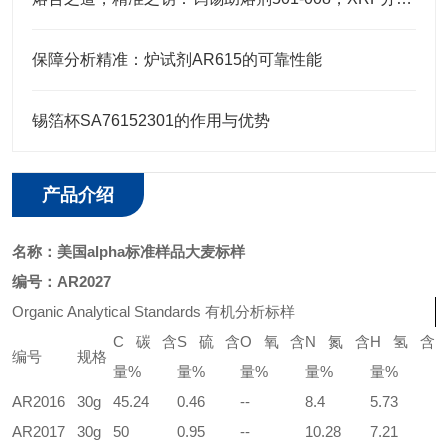
保障分析精准：炉试剂AR615的可靠性能
锡箔杯SA76152301的作用与优势
产品介绍
名称：
美国alpha标准样品大麦标样
编号：
AR2027
Organic Analytical Standards
有机分析标样
C
碳含
S
硫含
O
氧含
N
氮含
H
氢含
编号
规格
量
%
量
%
量
%
量
%
量
%
AR2016
30g
45.24
0.46
--
8.4
5.73
AR2017
30g
50
0.95
--
10.28
7.21