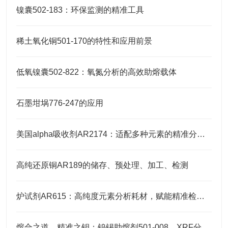
镍囊502-183：环保监测的精准工具
稀土氧化铜501-170的特性和应用前景
低氧镍囊502-822：氧氮分析的高效助熔载体
石墨坩埚776-247的应用
美国alpha吸收剂AR2174：适配多种元素的精准分析需求
高纯还原铜AR189的储存、预处理、加工、检测
炉试剂AR615：高纯度元素分析耗材，赋能精准检测高效推进
熔合之道，精准之钥：钨锡助熔剂501-008，XRF分析的伴侣