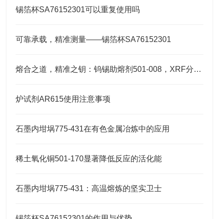
锡箔杯SA76152301可以重复使用吗
可靠承载，精准测量——锡箔杯SA76152301
熔合之道，精准之钥：钨锡助熔剂501-008，XRF分析的伴侣
炉试剂AR615使用注意事项
石墨内坩埚775-431在有色金属冶炼中的应用
稀土氧化铜501-170显著降低反应的活化能
石墨内坩埚775-431：高温熔炼的坚实卫士
锡箔杯SA76152301的作用与优势