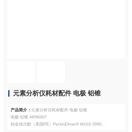
元素分析仪耗材配件 电极 铝锥
产品简介：
元素分析仪耗材配件 电极 铝锥
电极 铝锥 AR96007
铂金埃尔默（美国PE）PerkinElmer® W103-3995
注：使用OEM编号仅仅是为了方便查询，并不代表产品来自