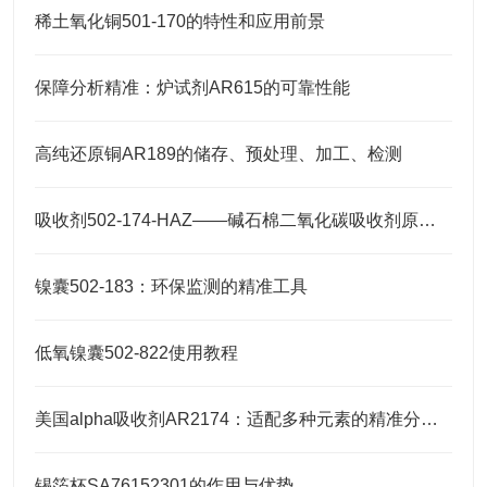
稀土氧化铜501-170的特性和应用前景
保障分析精准：炉试剂AR615的可靠性能
高纯还原铜AR189的储存、预处理、加工、检测
吸收剂502-174-HAZ——碱石棉二氧化碳吸收剂原理与元素分析及气体净化应用
镍囊502-183：环保监测的精准工具
低氧镍囊502-822使用教程
美国alpha吸收剂AR2174：适配多种元素的精准分析需求
锡箔杯SA76152301的作用与优势