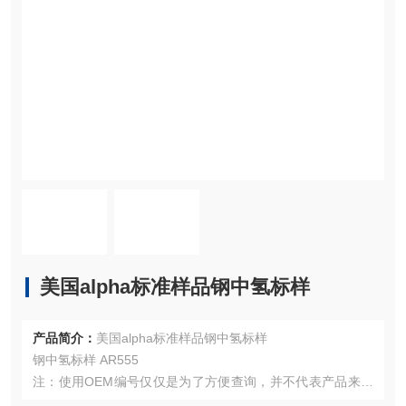
美国alpha标准样品钢中氢标样
产品简介：
美国alpha标准样品钢中氢标样
钢中氢标样 AR555
注：使用OEM编号仅仅是为了方便查询，并不代表产品来自
OEM厂商；我们提供的所有产品都是高质量高性价的，适用