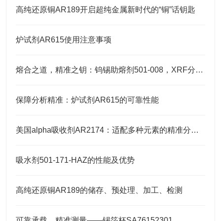
高纯还原铜AR189开启超纯金属新时代的“铜”话钥匙
炉试剂AR615使用注意事项
熔合之道，精准之钥：钨锡助熔剂501-008，XRF分析的伴侣
保障分析精准：炉试剂AR615的可靠性能
美国alpha吸收剂AR2174：适配多种元素的精准分析需求
吸水剂501-171-HAZ的性能及优势
高纯还原铜AR189的储存、预处理、加工、检测
可靠承载，精准测量——锡箔杯SA76152301