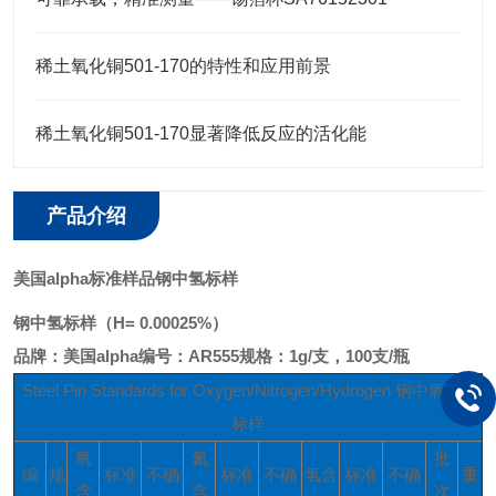
稀土氧化铜501-170的特性和应用前景
稀土氧化铜501-170显著降低反应的活化能
产品介绍
美国alpha标准样品钢中氢标样
钢中氢标样（H= 0.00025%）
品牌：美国alpha
编号：AR555
规格：1g/支，100支/瓶
Steel Pin Standards for Oxygen/Nitrogen/Hydrogen 钢中氧氮氢
标样
氧
氮
批
编
规
标准
不确
标准
不确
氢含
标准
不确
重
含
含
次