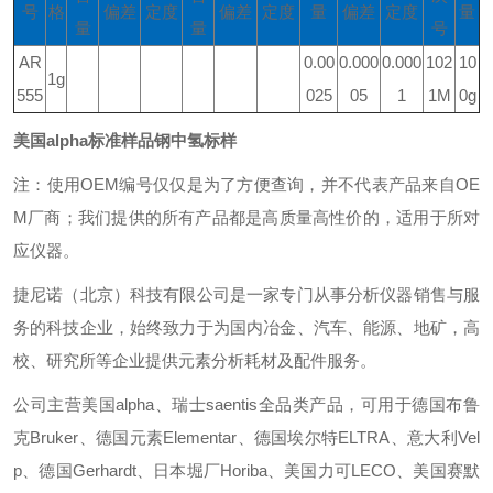
号
格
偏差
定度
偏差
定度
量
偏差
定度
量
量
量
号
AR
0.00
0.000
0.000
102
10
1g
555
025
05
1
1M
0g
美国alpha标准样品钢中氢标样
注：使用OEM编号仅仅是为了方便查询，并不代表产品来自OE
M厂商；我们提供的所有产品都是高质量高性价的，适用于所对
应仪器。
捷尼诺（北京）科技有限公司是一家专门从事分析仪器销售与服
务的科技企业，始终致力于为国内冶金、汽车、能源、地矿，高
校、研究所等企业提供元素分析耗材及配件服务。
公司主营美国alpha、瑞士saentis全品类产品，可用于德国布鲁
克Bruker、德国元素Elementar、德国埃尔特ELTRA、意大利Vel
p、德国Gerhardt、日本堀厂Horiba、美国力可LECO、美国赛默