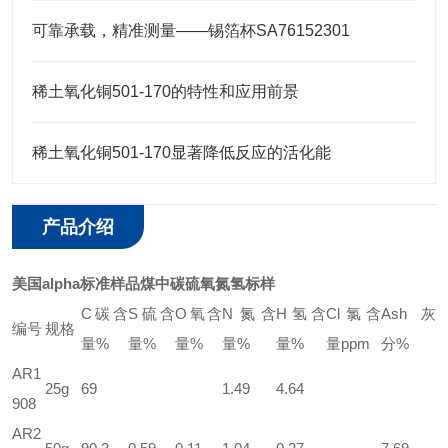
可靠承载，精准测量——锡箔杯SA76152301
稀土氧化铜501-170的特性和应用前景
稀土氧化铜501-170显著降低反应的活化能
产品介绍
美国alpha标准样品煤中碳硫氧氮氢标样
C
碳含
S
硫含
O
氧含
N
氮含
H
氢含
Cl
氯含
Ash
灰
编号
规格
量
%
量
%
量
%
量
%
量
%
量
ppm
分
%
AR1
25g
69
1.49
4.64
908
AR2